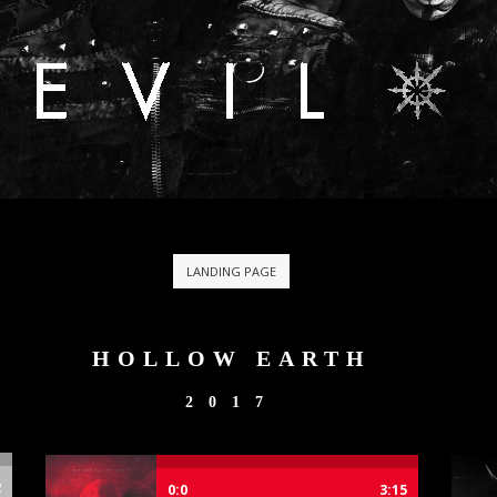
LANDING PAGE
HOLLOW EARTH
2017
2
0:0
3:15