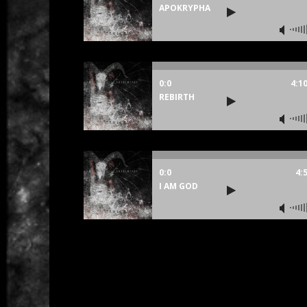
APOKRYPHA
0:0
4:1
REBIRTH
0:0
4:
I AM GOD